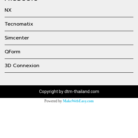
NX
Tecnomatix
Simcenter
QForm
3D Connexion
Copyright by dtm-thailand.com
Powered by
MakeWebEasy.com