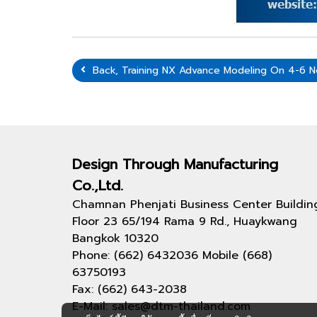
Back, Training NX Advance Modeling On 4-6 
Design Through
Manufacturing
Co.,Ltd.
Chamnan Phenjati Business Center Buildin
Floor 23 65/194 Rama 9 Rd., Huaykwang
Bangkok 10320
Phone: (662) 6432036 Mobile (668)
63750193
Fax: (662) 643-2038
E-Mail: sales@dtm-thailand.com