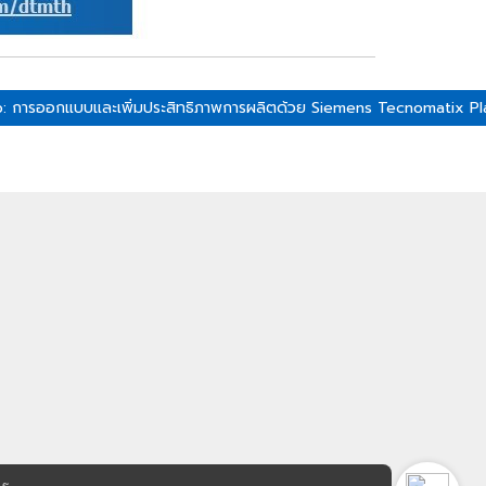
op: การออกแบบและเพิ่มประสิทธิภาพการผลิตด้วย Siemens Tecnomatix P