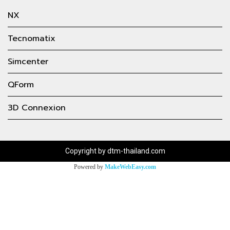
NX
Tecnomatix
Simcenter
QForm
3D Connexion
Copyright by dtm-thailand.com
Powered by
MakeWebEasy.com