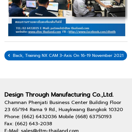
Back, Training NX CAM 3-Axis On 16-19 November 2021
Design Through
Manufacturing Co.,Ltd.
Chamnan Phenjati Business Center Building Floor
23 65/194 Rama 9 Rd., Huaykwang Bangkok 10320
Phone: (662) 6432036 Mobile (668) 63750193
Fax: (662) 643-2038
E-Mail: sales@dtm-thailand.com