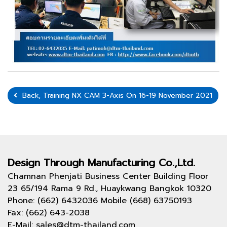
Back, Training NX CAM 3-Axis On 16-19 November 2021
Design Through
Manufacturing Co.,Ltd.
Chamnan Phenjati Business Center Building Floor
23 65/194 Rama 9 Rd., Huaykwang Bangkok 10320
Phone: (662) 6432036 Mobile (668) 63750193
Fax: (662) 643-2038
E-Mail: sales@dtm-thailand.com