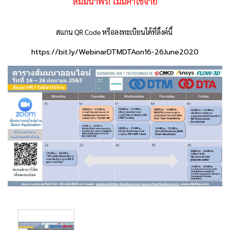
สัมมนาฟรี! ไม่มีค่าใช้จ่าย
สแกน QR Code หรือลงทะเบียนได้ที่ลิ้งค์นี้
https://bit.ly/WebinarDTMDTAon16-26June2020