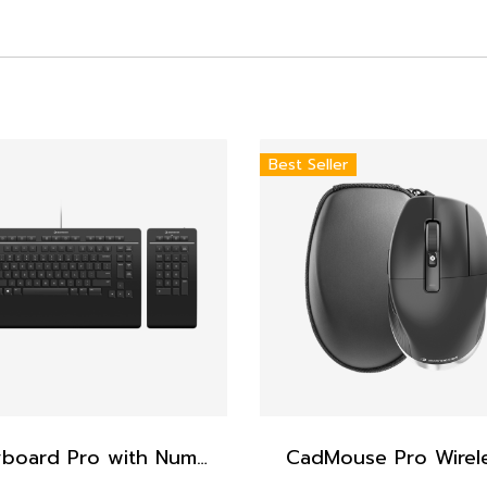
Best Seller
Keyboard Pro with Numpad
CadMouse Pro Wirel