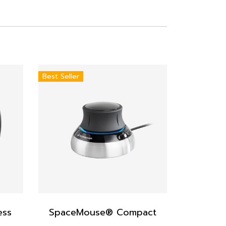
Best Seller
ess
SpaceMouse® Compact