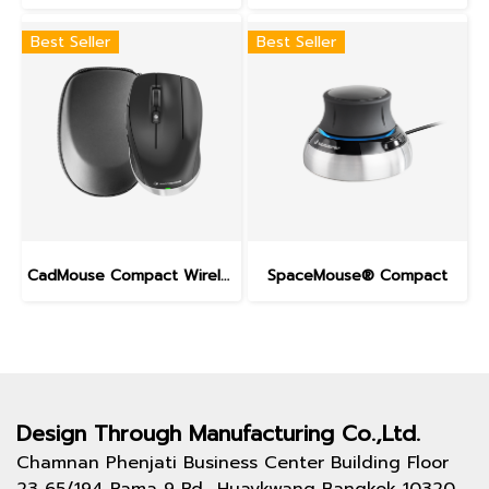
Best Seller
Best Seller
CadMouse Compact Wireless
SpaceMouse® Compact
Design Through
Manufacturing Co.,Ltd.
Chamnan Phenjati Business Center Building Floor
23 65/194 Rama 9 Rd., Huaykwang Bangkok 10320