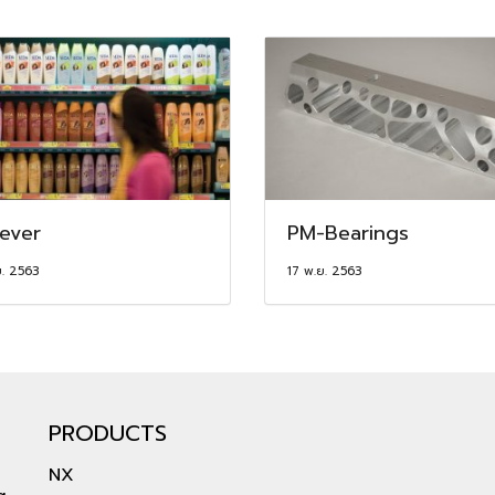
lever
PM-Bearings
ย. 2563
17 พ.ย. 2563
PRODUCTS
NX