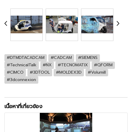
#DTMDTACADCAM
#CADCAM
#SIEMENS
#TechnicalTalk
#NX
#TECNOMATIX
#QFORM
#CIMCO
#3DTOOL
#MOLDEX3D
#Volumill
#3dconnexion
เนื้อหาที่เกี่ยวข้อง