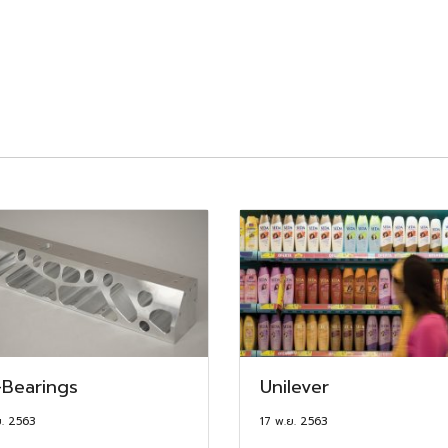
Bearings
Unilever
ย. 2563
17 พ.ย. 2563