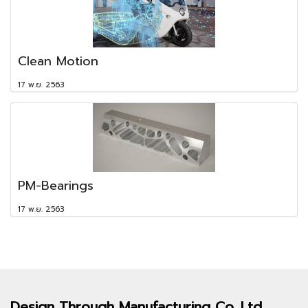
Clean Motion
17 พ.ย. 2563
PM-Bearings
17 พ.ย. 2563
Design Through
Manufacturing Co.,Ltd.