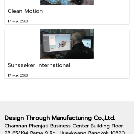
Clean Motion
17 พ.ย. 2563
Sunseeker International
17 พ.ย. 2563
Design Through
Manufacturing Co.,Ltd.
Chamnan Phenjati Business Center Building Floor
23 65/194 Rama 9 Rd., Huaykwang Bangkok 10320