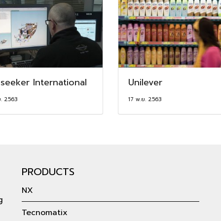
seeker International
Unilever
ย. 2563
17 พ.ย. 2563
PRODUCTS
NX
g
Tecnomatix