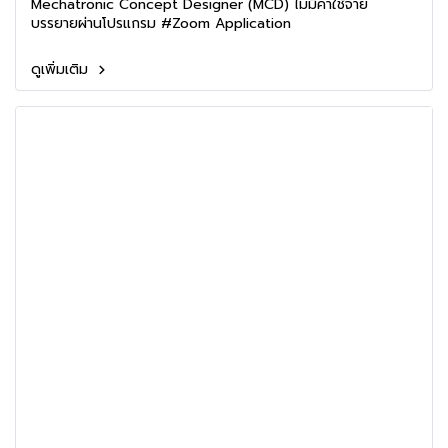
Mechatronic Concept Designer (MCD) ไม่มีค่าใช้จ่าย
บรรยายผ่านโปรแกรม #Zoom Application
ดูเพิ่มเติม