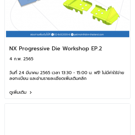
NX Progressive Die Workshop EP.2
4 ก.พ. 2565
วันที่ 24 มีนาคม 2565 เวลา 13:30 - 15:00 น. ฟรี! ไม่มีค่าใช้จ่าย
ลงทะเบียน และอ่านรายละเอียดเพิ่มเติมคลิก
ดูเพิ่มเติม