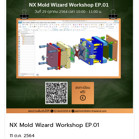
NX Mold Wizard Workshop EP.01
11 ต.ค. 2564