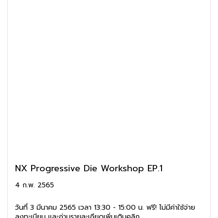
NX Progressive Die Workshop EP.1
4 ก.พ. 2565
วันที่ 3 มีนาคม 2565 เวลา 13:30 - 15:00 น. ฟรี! ไม่มีค่าใช้จ่าย
ลงทะเบียน และอ่านรายละเอียดเพิ่มเติมคลิก