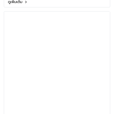
ดูเพิ่มเติม