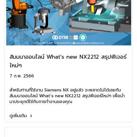
สัมมนาออนไลน์ What’s new NX2212 สรุปฟีเจอร์
ใหม่ๆ
7 ก.พ. 2566
สำหรับท่านที่ใช้งาน Siemens NX อยู่แล้ว จะพลาดไม่ได้เลยกับ
สัมมนาออนไลน์ What’s new NX2212 สรุปฟีเจอร์ใหม่ๆ เพื่อนำ
มาประยุกต์ใช้กับการทำงานของคุณ
ดูเพิ่มเติม