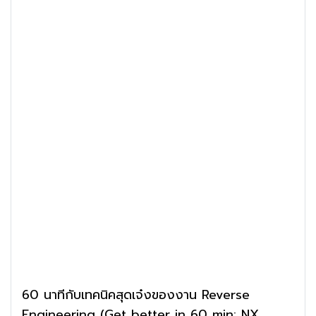
60 นาทีกับเทคนิคสุดเจ๋งของงาน Reverse
Engineering (Get better in 60 min: NX