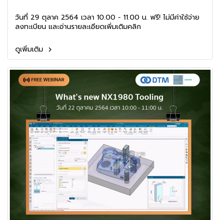
วันที่ 29 ตุลาค 2564 เวลา 10.00 - 11.00 น. ฟรี! ไม่มีค่าใช้จ่าย
ลงทะเบียน และอ่านรายละเอียดเพิ่มเติมคลิก
ดูเพิ่มเติม