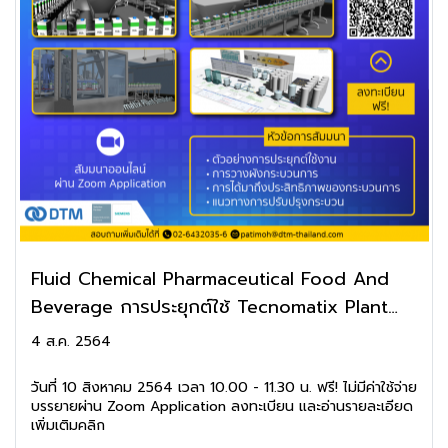
Fluid Chemical Pharmaceutical Food And
Beverage การประยุกต์ใช้ Tecnomatix Plant
Simulation เช่น ของเหลว เคมี ยา อาหาร และ
4 ส.ค. 2564
เครื่องดื่ม
วันที่ 10 สิงหาคม 2564 เวลา 10.00 - 11.30 น. ฟรี! ไม่มีค่าใช้จ่าย
บรรยายผ่าน Zoom Application ลงทะเบียน และอ่านรายละเอียด
เพิ่มเติมคลิก