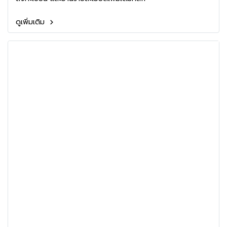
ดูเพิ่มเติม