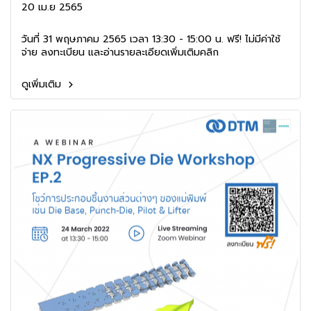
20 เม.ย 2565
วันที่ 31 พฤษภาคม 2565 เวลา 13:30 - 15:00 น. ฟรี! ไม่มีค่าใช้
จ่าย ลงทะเบียน และอ่านรายละเอียดเพิ่มเติมคลิก
ดูเพิ่มเติม