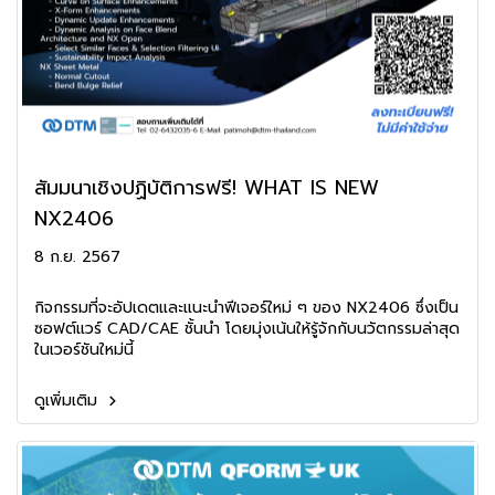
สัมมนาเชิงปฏิบัติการฟรี! WHAT IS NEW
NX2406
8 ก.ย. 2567
กิจกรรมที่จะอัปเดตและแนะนำฟีเจอร์ใหม่ ๆ ของ NX2406 ซึ่งเป็น
ซอฟต์แวร์ CAD/CAE ชั้นนำ โดยมุ่งเน้นให้รู้จักกับนวัตกรรมล่าสุด
ในเวอร์ชันใหม่นี้
ดูเพิ่มเติม