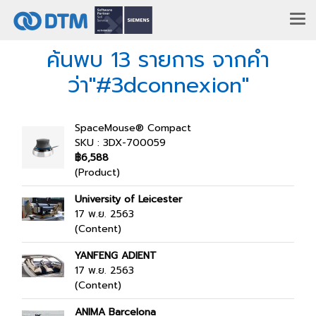
ค้นพบ 13 รายการ จากคำ
ว่า"#3dconnexion"
SpaceMouse® Compact
SKU : 3DX-700059
฿6,588
(Product)
University of Leicester
17 พ.ย. 2563
(Content)
YANFENG ADIENT
17 พ.ย. 2563
(Content)
ANIMA Barcelona