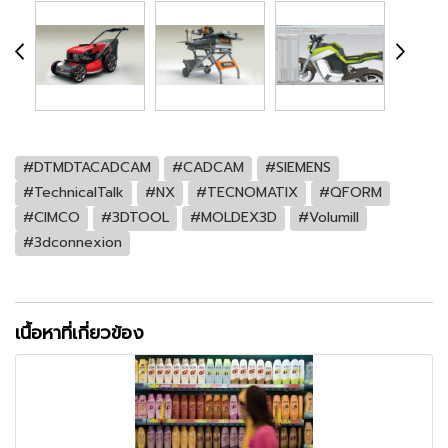
#DTMDTACADCAM
#CADCAM
#SIEMENS
#TechnicalTalk
#NX
#TECNOMATIX
#QFORM
#CIMCO
#3DTOOL
#MOLDEX3D
#Volumill
#3dconnexion
เนื้อหาที่เกี่ยวข้อง