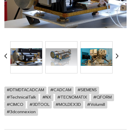
#DTMDTACADCAM
#CADCAM
#SIEMENS
#TechnicalTalk
#NX
#TECNOMATIX
#QFORM
#CIMCO
#3DTOOL
#MOLDEX3D
#Volumill
#3dconnexion