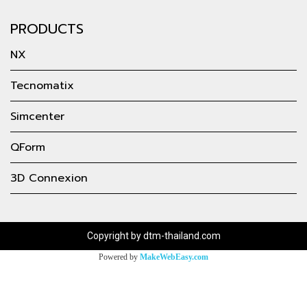
PRODUCTS
NX
Tecnomatix
Simcenter
QForm
3D Connexion
Copyright by dtm-thailand.com
Powered by
MakeWebEasy.com