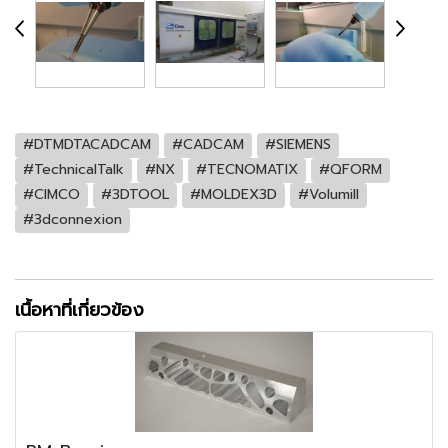
#DTMDTACADCAM
#CADCAM
#SIEMENS
#TechnicalTalk
#NX
#TECNOMATIX
#QFORM
#CIMCO
#3DTOOL
#MOLDEX3D
#Volumill
#3dconnexion
เนื้อหาที่เกี่ยวข้อง